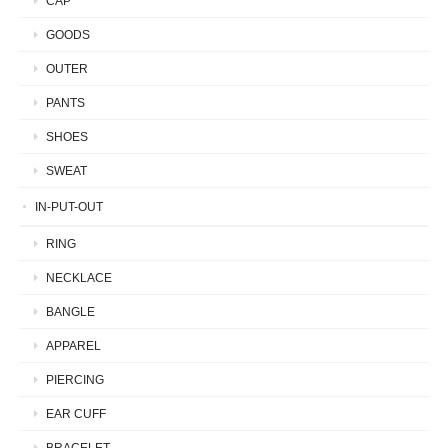
CAP
GOODS
OUTER
PANTS
SHOES
SWEAT
IN-PUT-OUT
RING
NECKLACE
BANGLE
APPAREL
PIERCING
EAR CUFF
BRACELET