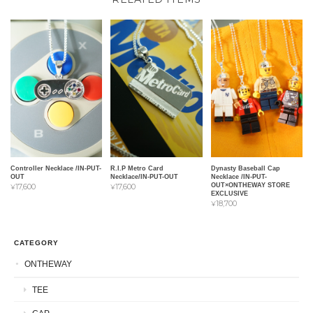
Controller Necklace /IN-PUT-
R.I.P Metro Card
Dynasty Baseball Cap
OUT
Necklace/IN-PUT-OUT
Necklace /IN-PUT-
OUT×ONTHEWAY STORE
¥17,600
¥17,600
EXCLUSIVE
¥18,700
CATEGORY
ONTHEWAY
TEE