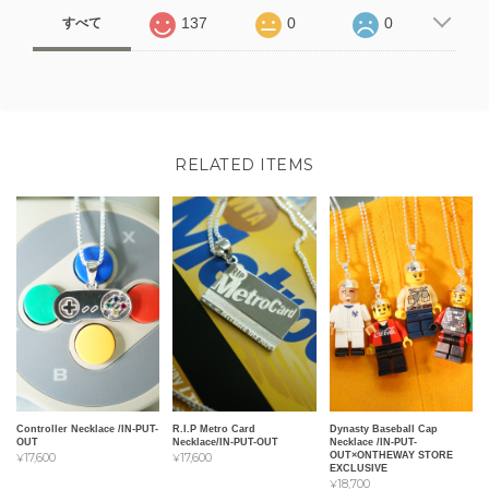
137
0
0
すべて
RELATED ITEMS
Controller Necklace /IN-PUT-
R.I.P Metro Card
Dynasty Baseball Cap
OUT
Necklace/IN-PUT-OUT
Necklace /IN-PUT-
OUT×ONTHEWAY STORE
¥17,600
¥17,600
EXCLUSIVE
¥18,700